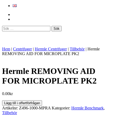
Sök
efter:
Hem
|
Centrifuger
|
Hermle Centrifuger
|
Tillbehör
|
Hermle
REMOVING AID FOR MICROPLATE PK2
Hermle REMOVING AID
FOR MICROPLATE PK2
0.00
kr
Hermle
Lägg till i offertförfrågan
REMOVING
Artikelnr:
Z496-1000-MPRA
Kategorier:
Hermle Benchmark
,
AID
Tillbehör
FOR