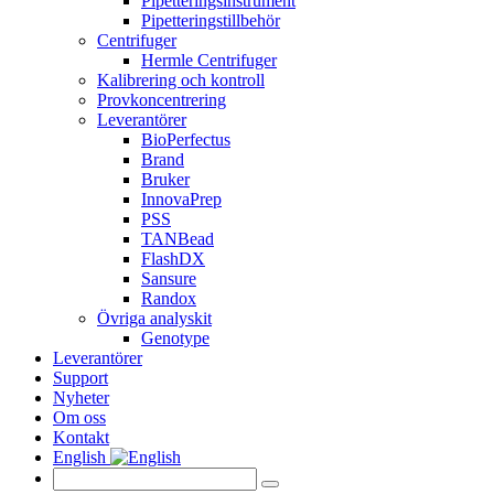
Pipetteringsinstrument
Pipetteringstillbehör
Centrifuger
Hermle Centrifuger
Kalibrering och kontroll
Provkoncentrering
Leverantörer
BioPerfectus
Brand
Bruker
InnovaPrep
PSS
TANBead
FlashDX
Sansure
Randox
Övriga analyskit
Genotype
Leverantörer
Support
Nyheter
Om oss
Kontakt
English