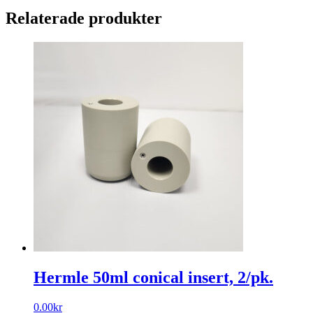
MICROPLATE
Relaterade produkter
PK2
mängd
Hermle 50ml conical insert, 2/pk.
0.00
kr