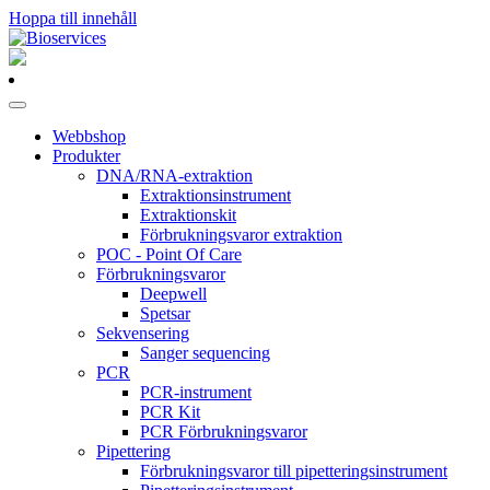
Hoppa till innehåll
Huvudnavigering
Webbshop
Produkter
DNA/RNA-extraktion
Extraktionsinstrument
Extraktionskit
Förbrukningsvaror extraktion
POC - Point Of Care
Förbrukningsvaror
Deepwell
Spetsar
Sekvensering
Sanger sequencing
PCR
PCR-instrument
PCR Kit
PCR Förbrukningsvaror
Pipettering
Förbrukningsvaror till pipetteringsinstrument