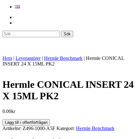
Sök
efter:
Hem
|
Leverantörer
|
Hermle Benchmark
|
Hermle CONICAL
INSERT 24 X 15ML PK2
Hermle CONICAL INSERT 24
X 15ML PK2
0.00
kr
Hermle
Lägg till i offertförfrågan
CONICAL
Artikelnr:
Z496-1000-A5F
Kategori:
Hermle Benchmark
INSERT
24