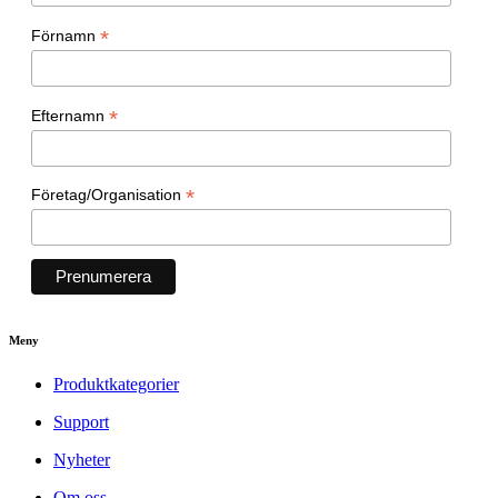
*
Förnamn
*
Efternamn
*
Företag/Organisation
Meny
Produktkategorier
Support
Nyheter
Om oss