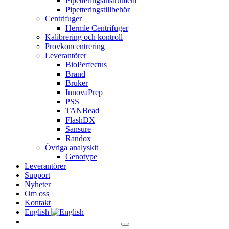
Pipetteringsinstrument
Pipetteringstillbehör
Centrifuger
Hermle Centrifuger
Kalibrering och kontroll
Provkoncentrering
Leverantörer
BioPerfectus
Brand
Bruker
InnovaPrep
PSS
TANBead
FlashDX
Sansure
Randox
Övriga analyskit
Genotype
Leverantörer
Support
Nyheter
Om oss
Kontakt
English