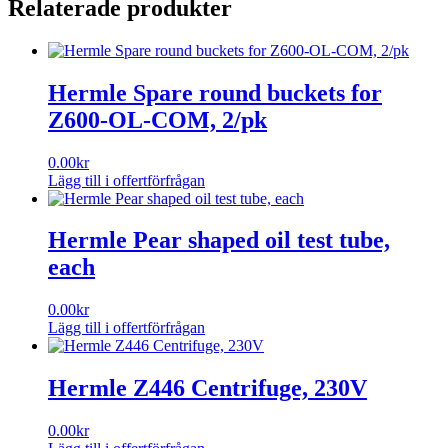
Relaterade produkter
X
15ML
PK2
mängd
Hermle Spare round buckets for
Z600-OL-COM, 2/pk
0.00
kr
Lägg till i offertförfrågan
Hermle Pear shaped oil test tube,
each
0.00
kr
Lägg till i offertförfrågan
Hermle Z446 Centrifuge, 230V
0.00
kr