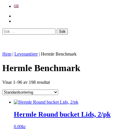
Sök
efter:
Hem
|
Leverantörer
|
Hermle Benchmark
Hermle Benchmark
Visar 1–96 av 198 resultat
Hermle Round bucket Lids, 2/pk
0.00
kr