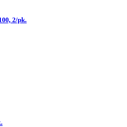
100, 2/pk.
.