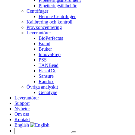
Pipetteringsinstrument
Pipetteringstillbehör
Centrifuger
Hermle Centrifuger
Kalibrering och kontroll
Provkoncentrering
Leverantörer
BioPerfectus
Brand
Bruker
InnovaPrep
PSS
TANBead
FlashDX
Sansure
Randox
Övriga analyskit
Genotype
Leverantörer
Support
Nyheter
Om oss
Kontakt
English