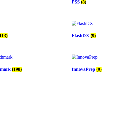
PSS
(8)
113)
FlashDX
(9)
hmark
(198)
InnovaPrep
(9)