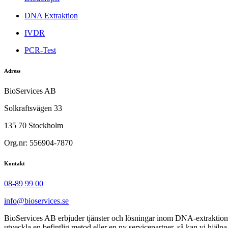
DNA Extraktion
IVDR
PCR-Test
Adress
BioServices AB
Solkraftsvägen 33
135 70 Stockholm
Org.nr: 556904-7870
Kontakt
08-89 99 00
info@bioservices.se
BioServices AB erbjuder tjänster och lösningar inom DNA-extraktion
utveckla en befintlig metod eller en ny servicepartner, så kan vi hjälpa