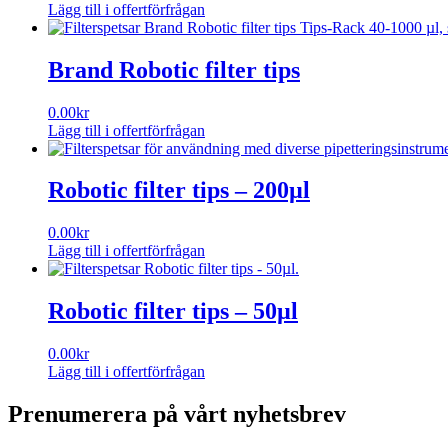
Lägg till i offertförfrågan
Den
här
produkten
Brand Robotic filter tips
har
flera
0.00
kr
varianter.
Lägg till i offertförfrågan
De
Den
olika
här
alternativen
produkten
Robotic filter tips – 200µl
kan
har
väljas
flera
på
0.00
kr
varianter.
produktsidan
Lägg till i offertförfrågan
De
olika
alternativen
Robotic filter tips – 50µl
kan
väljas
på
0.00
kr
produktsidan
Lägg till i offertförfrågan
Prenumerera på vårt nyhetsbrev