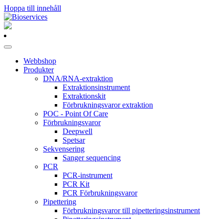
Hoppa till innehåll
Huvudnavigering
Webbshop
Produkter
DNA/RNA-extraktion
Extraktionsinstrument
Extraktionskit
Förbrukningsvaror extraktion
POC - Point Of Care
Förbrukningsvaror
Deepwell
Spetsar
Sekvensering
Sanger sequencing
PCR
PCR-instrument
PCR Kit
PCR Förbrukningsvaror
Pipettering
Förbrukningsvaror till pipetteringsinstrument