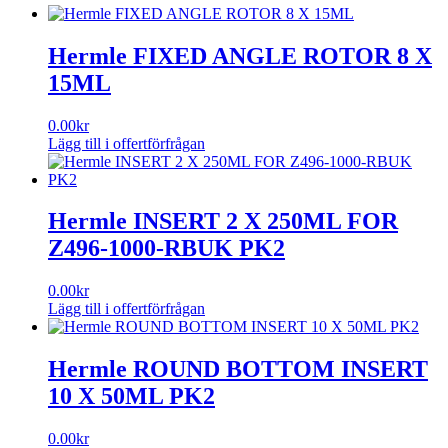
mängd
Hermle FIXED ANGLE ROTOR 8 X
15ML
0.00
kr
Lägg till i offertförfrågan
Hermle INSERT 2 X 250ML FOR
Z496-1000-RBUK PK2
0.00
kr
Lägg till i offertförfrågan
Hermle ROUND BOTTOM INSERT
10 X 50ML PK2
0.00
kr