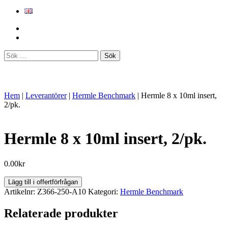
Sök
efter:
Hem
|
Leverantörer
|
Hermle Benchmark
|
Hermle 8 x 10ml insert,
2/pk.
Hermle 8 x 10ml insert, 2/pk.
0.00
kr
Hermle
Lägg till i offertförfrågan
8
Artikelnr:
Z366-250-A10
Kategori:
Hermle Benchmark
x
10ml
Relaterade produkter
insert,
2/pk.