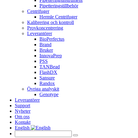
Pipetteringsinstrument
Pipetteringstillbehör
Centrifuger
Hermle Centrifuger
Kalibrering och kontroll
Provkoncentrering
Leverantörer
BioPerfectus
Brand
Bruker
InnovaPrep
PSS
TANBead
FlashDX
Sansure
Randox
Övriga analyskit
Genotype
Leverantörer
Support
Nyheter
Om oss
Kontakt
English