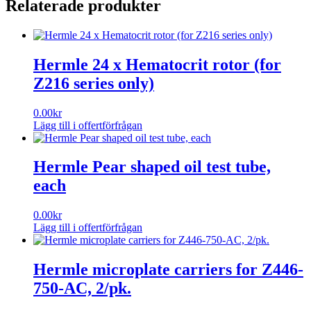
Relaterade produkter
Z306-
100
2/pk.
mängd
Hermle 24 x Hematocrit rotor (for
Z216 series only)
0.00
kr
Lägg till i offertförfrågan
Hermle Pear shaped oil test tube,
each
0.00
kr
Lägg till i offertförfrågan
Hermle microplate carriers for Z446-
750-AC, 2/pk.