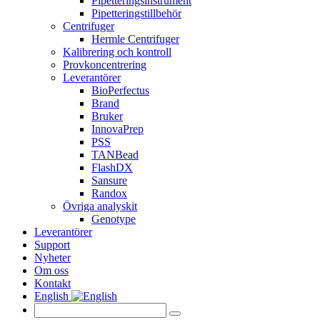
Pipetteringsinstrument
Pipetteringstillbehör
Centrifuger
Hermle Centrifuger
Kalibrering och kontroll
Provkoncentrering
Leverantörer
BioPerfectus
Brand
Bruker
InnovaPrep
PSS
TANBead
FlashDX
Sansure
Randox
Övriga analyskit
Genotype
Leverantörer
Support
Nyheter
Om oss
Kontakt
English