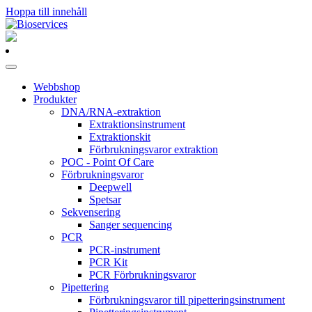
Hoppa till innehåll
Huvudnavigering
Webbshop
Produkter
DNA/RNA-extraktion
Extraktionsinstrument
Extraktionskit
Förbrukningsvaror extraktion
POC - Point Of Care
Förbrukningsvaror
Deepwell
Spetsar
Sekvensering
Sanger sequencing
PCR
PCR-instrument
PCR Kit
PCR Förbrukningsvaror
Pipettering
Förbrukningsvaror till pipetteringsinstrument