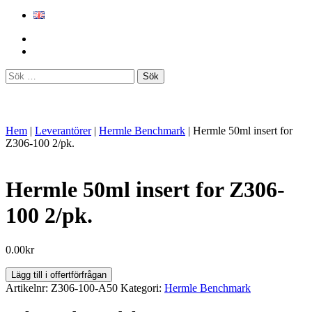
Sök
efter:
Hem
|
Leverantörer
|
Hermle Benchmark
|
Hermle 50ml insert for
Z306-100 2/pk.
Hermle 50ml insert for Z306-
100 2/pk.
0.00
kr
Hermle
Lägg till i offertförfrågan
50ml
Artikelnr:
Z306-100-A50
Kategori:
Hermle Benchmark
insert
for