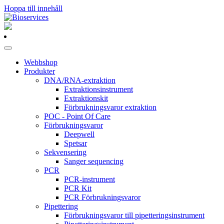
Hoppa till innehåll
Huvudnavigering
Webbshop
Produkter
DNA/RNA-extraktion
Extraktionsinstrument
Extraktionskit
Förbrukningsvaror extraktion
POC - Point Of Care
Förbrukningsvaror
Deepwell
Spetsar
Sekvensering
Sanger sequencing
PCR
PCR-instrument
PCR Kit
PCR Förbrukningsvaror
Pipettering
Förbrukningsvaror till pipetteringsinstrument