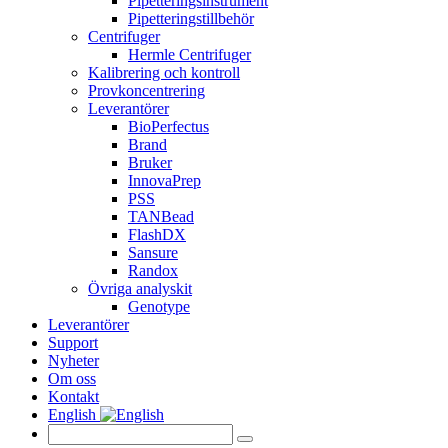
Pipetteringsinstrument
Pipetteringstillbehör
Centrifuger
Hermle Centrifuger
Kalibrering och kontroll
Provkoncentrering
Leverantörer
BioPerfectus
Brand
Bruker
InnovaPrep
PSS
TANBead
FlashDX
Sansure
Randox
Övriga analyskit
Genotype
Leverantörer
Support
Nyheter
Om oss
Kontakt
English