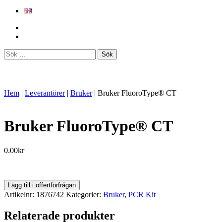
Sök
efter:
Hem
|
Leverantörer
|
Bruker
|
Bruker FluoroType® CT
Bruker FluoroType® CT
0.00
kr
Bruker
Lägg till i offertförfrågan
FluoroType®
Artikelnr:
1876742
Kategorier:
Bruker
,
PCR Kit
CT
mängd
Relaterade produkter