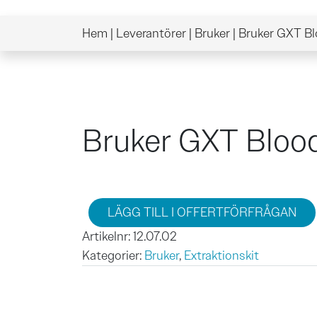
Hem
|
Leverantörer
|
Bruker
|
Bruker GXT Blo
Bruker GXT Blood
Bruker GXT Blood Extraction Kit mängd
LÄGG TILL I OFFERTFÖRFRÅGAN
Artikelnr:
12.07.02
Kategorier:
Bruker
,
Extraktionskit