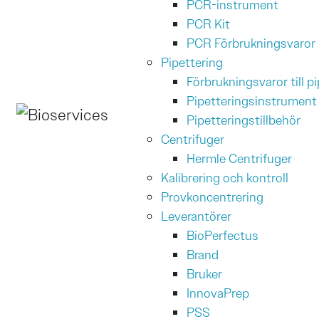
PCR-instrument
PCR Kit
PCR Förbrukningsvaror
Pipettering
Förbrukningsvaror till 
Pipetteringsinstrument
Huvudnavigering
Pipetteringstillbehör
Centrifuger
Hermle Centrifuger
Kalibrering och kontroll
Provkoncentrering
Leverantörer
BioPerfectus
Brand
Bruker
InnovaPrep
PSS