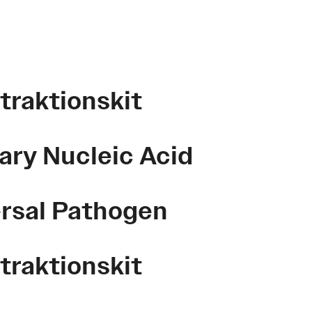
raktionskit
ry Nucleic Acid
De olika alternativen kan väljas på produktsidan
rsal Pathogen
De olika alternativen kan väljas på produktsidan
raktionskit