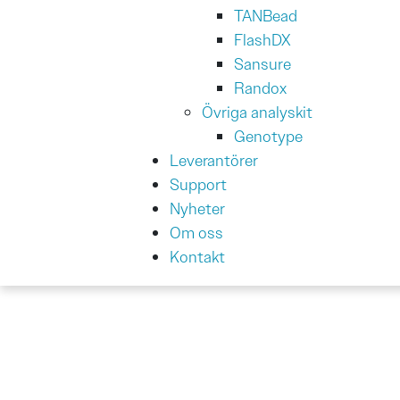
TANBead
FlashDX
Sansure
Randox
Övriga analyskit
Genotype
Leverantörer
Support
Nyheter
Om oss
Kontakt