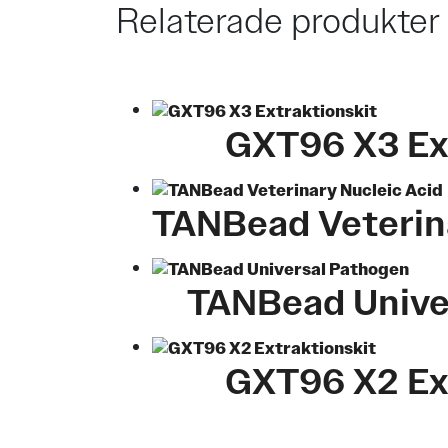
Relaterade produkter
GXT96 X3 Ext
TANBead Veterina
Den här produkten har flera varianter. 
TANBead Unive
Den här produkten har flera varianter. 
GXT96 X2 Ext