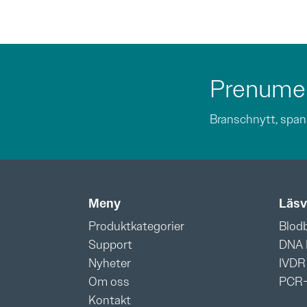
Prenumer
Branschnytt, spani
Meny
Läsv
Produktkategorier
Blod
Support
DNA 
Nyheter
IVDR
Om oss
PCR-
Kontakt