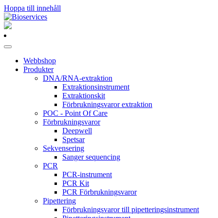
Hoppa till innehåll
Huvudnavigering
Webbshop
Produkter
DNA/RNA-extraktion
Extraktionsinstrument
Extraktionskit
Förbrukningsvaror extraktion
POC - Point Of Care
Förbrukningsvaror
Deepwell
Spetsar
Sekvensering
Sanger sequencing
PCR
PCR-instrument
PCR Kit
PCR Förbrukningsvaror
Pipettering
Förbrukningsvaror till pipetteringsinstrument