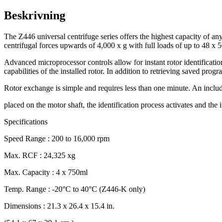
K
för
Refrigerated
Beskrivning
0.00kr
Centrifuge,
230V
The Z446 universal centrifuge series offers the highest capacity of 
för
centrifugal forces upwards of 4,000 x g with full loads of up to 48 x 
0.00kr
Advanced microprocessor controls allow for instant rotor identification
capabilities of the installed rotor. In addition to retrieving saved pro
Rotor exchange is simple and requires less than one minute. An include
placed on the motor shaft, the identification process activates and the 
Specifications
Speed Range : 200 to 16,000 rpm
Max. RCF : 24,325 xg
Max. Capacity : 4 x 750ml
Temp. Range : -20°C to 40°C (Z446-K only)
Dimensions : 21.3 x 26.4 x 15.4 in.