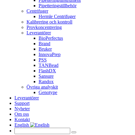
Pipetteringsinstrument
Pipetteringstillbehör
Centrifuger
Hermle Centrifuger
Kalibrering och kontroll
Provkoncentrering
Leverantörer
BioPerfectus
Brand
Bruker
InnovaPrep
PSS
TANBead
FlashDX
Sansure
Randox
Övriga analyskit
Genotype
Leverantörer
Support
Nyheter
Om oss
Kontakt
English