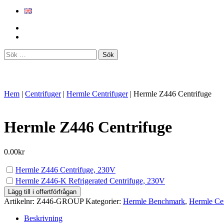
Sök
efter:
Hem
|
Centrifuger
|
Hermle Centrifuger
|
Hermle Z446 Centrifuge
Hermle Z446 Centrifuge
0.00
kr
Köp
Hermle Z446 Centrifuge, 230V
en
Köp
Hermle Z446-K Refrigerated Centrifuge, 230V
av
en
Lägg till i offertförfrågan
Hermle
av
Artikelnr:
Z446-GROUP
Kategorier:
Hermle Benchmark
,
Hermle Cen
Z446
Hermle
Centrifuge,
Z446-
Beskrivning
230V