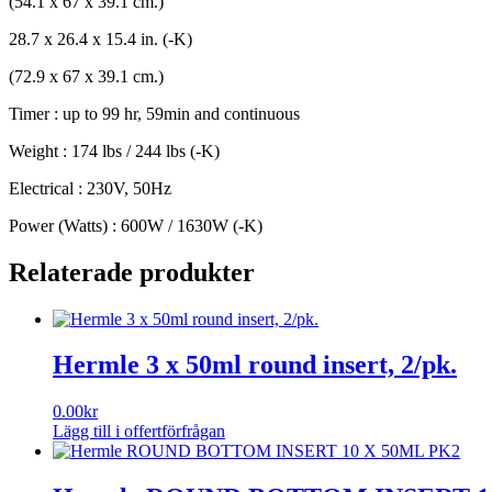
(54.1 x 67 x 39.1 cm.)
28.7 x 26.4 x 15.4 in. (-K)
(72.9 x 67 x 39.1 cm.)
Timer : up to 99 hr, 59min and continuous
Weight : 174 lbs / 244 lbs (-K)
Electrical : 230V, 50Hz
Power (Watts) : 600W / 1630W (-K)
Relaterade produkter
Hermle 3 x 50ml round insert, 2/pk.
0.00
kr
Lägg till i offertförfrågan