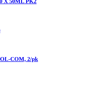
0 X 50ML PK2
)
0-OL-COM, 2/pk