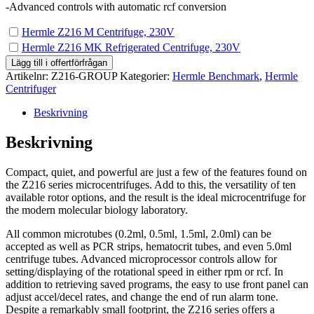
-Advanced controls with automatic rcf conversion
Köp
Hermle Z216 M Centrifuge, 230V
en
Köp
Hermle Z216 MK Refrigerated Centrifuge, 230V
av
en
Lägg till i offertförfrågan
Hermle
av
Artikelnr:
Z216-GROUP
Kategorier:
Hermle Benchmark
,
Hermle
Z216
Hermle
Centrifuger
M
Z216
Centrifuge,
MK
Beskrivning
230V
Refrigerated
för
Centrifuge,
Beskrivning
0.00kr
230V
för
Compact, quiet, and powerful are just a few of the features found on
0.00kr
the Z216 series microcentrifuges. Add to this, the versatility of ten
available rotor options, and the result is the ideal microcentrifuge for
the modern molecular biology laboratory.
All common microtubes (0.2ml, 0.5ml, 1.5ml, 2.0ml) can be
accepted as well as PCR strips, hematocrit tubes, and even 5.0ml
centrifuge tubes. Advanced microprocessor controls allow for
setting/displaying of the rotational speed in either rpm or rcf. In
addition to retrieving saved programs, the easy to use front panel can
adjust accel/decel rates, and change the end of run alarm tone.
Despite a remarkably small footprint, the Z216 series offers a