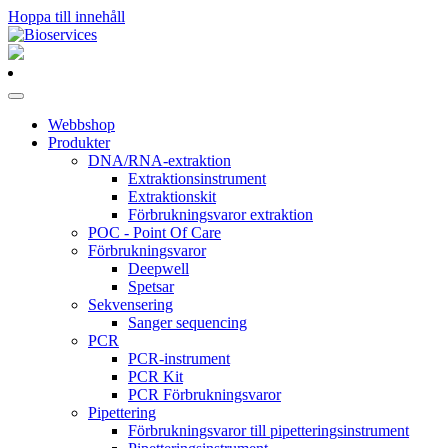
Hoppa till innehåll
Huvudnavigering
Webbshop
Produkter
DNA/RNA-extraktion
Extraktionsinstrument
Extraktionskit
Förbrukningsvaror extraktion
POC - Point Of Care
Förbrukningsvaror
Deepwell
Spetsar
Sekvensering
Sanger sequencing
PCR
PCR-instrument
PCR Kit
PCR Förbrukningsvaror
Pipettering
Förbrukningsvaror till pipetteringsinstrument