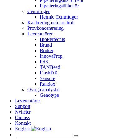
Pipetteringsinstrument
Pipetteringstillbehör
Centrifuger
Hermle Centrifuger
Kalibrering och kontroll
Provkoncentrering
Leverantörer
BioPerfectus
Brand
Bruker
InnovaPrep
PSS
TANBead
FlashDX
Sansure
Randox
Övriga analyskit
Genotype
Leverantörer
Support
Nyheter
Om oss
Kontakt
English