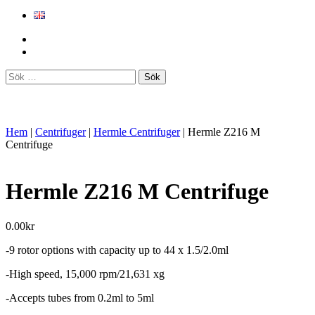
Sök
efter:
Hem
|
Centrifuger
|
Hermle Centrifuger
|
Hermle Z216 M
Centrifuge
Hermle Z216 M Centrifuge
0.00
kr
-9 rotor options with capacity up to 44 x 1.5/2.0ml
-High speed, 15,000 rpm/21,631 xg
-Accepts tubes from 0.2ml to 5ml