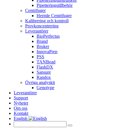
Pipetteringsinstrument
Pipetteringstillbehör
Centrifuger
Hermle Centrifuger
Kalibrering och kontroll
Provkoncentrering
Leverantörer
BioPerfectus
Brand
Bruker
InnovaPrep
PSS
TANBead
FlashDX
Sansure
Randox
Övriga analyskit
Genotype
Leverantörer
Support
Nyheter
Om oss
Kontakt
English