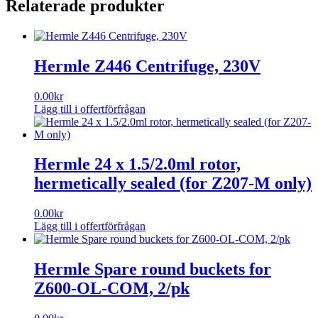
Relaterade produkter
or
round)
for
50ml
rotors,
Hermle Z446 Centrifuge, 230V
6/pk
mängd
0.00
kr
Lägg till i offertförfrågan
Hermle 24 x 1.5/2.0ml rotor,
hermetically sealed (for Z207-M only)
0.00
kr
Lägg till i offertförfrågan
Hermle Spare round buckets for
Z600-OL-COM, 2/pk