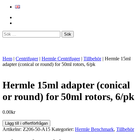
Sök
efter:
Hem
|
Centrifuger
|
Hermle Centrifuger
|
Tillbehör
|
Hermle 15ml
adapter (conical or round) for 50ml rotors, 6/pk
Hermle 15ml adapter (conical
or round) for 50ml rotors, 6/pk
0.00
kr
Hermle
Lägg till i offertförfrågan
15ml
Artikelnr:
Z206-50-A15
Kategorier:
Hermle Benchmark
,
Tillbehör
adapter
(conical