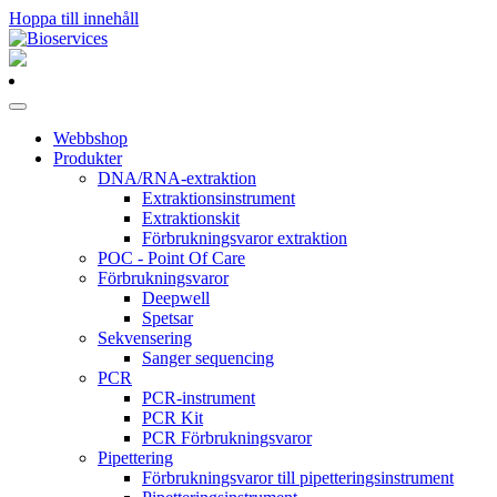
Hoppa till innehåll
Huvudnavigering
Webbshop
Produkter
DNA/RNA-extraktion
Extraktionsinstrument
Extraktionskit
Förbrukningsvaror extraktion
POC - Point Of Care
Förbrukningsvaror
Deepwell
Spetsar
Sekvensering
Sanger sequencing
PCR
PCR-instrument
PCR Kit
PCR Förbrukningsvaror
Pipettering
Förbrukningsvaror till pipetteringsinstrument