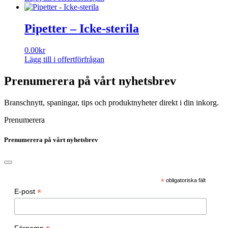
Pipetter – Icke-sterila
0.00
kr
Lägg till i offertförfrågan
Den
här
Prenumerera på vårt nyhetsbrev
produkten
har
Branschnytt, spaningar, tips och produktnyheter direkt i din inkorg.
flera
varianter.
Prenumerera
De
olika
Prenumerera på vårt nyhetsbrev
alternativen
kan
väljas
på
produktsidan
*
obligatoriska fält
*
E-post
Förnamn