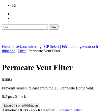
Sök
efter:
Hem
|
Provkoncentrering
|
CP Select
|
Förbrukningsvaror och
tillbehör
|
Filter
|
Permeate Vent Filter
Permeate Vent Filter
0.00
kr
Prevents aerosol release from the 2 L Permeate Bottle vent.
0.2 µm, 5-Pack
Permeate
Lägg till i offertförfrågan
Vent
Artikelnr:
HC08532-5
Kategorier:
CP Select
,
Filter
,