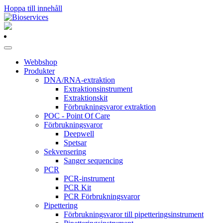
Hoppa till innehåll
Huvudnavigering
Webbshop
Produkter
DNA/RNA-extraktion
Extraktionsinstrument
Extraktionskit
Förbrukningsvaror extraktion
POC - Point Of Care
Förbrukningsvaror
Deepwell
Spetsar
Sekvensering
Sanger sequencing
PCR
PCR-instrument
PCR Kit
PCR Förbrukningsvaror
Pipettering
Förbrukningsvaror till pipetteringsinstrument