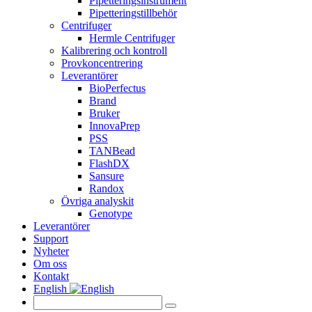
Pipetteringsinstrument
Pipetteringstillbehör
Centrifuger
Hermle Centrifuger
Kalibrering och kontroll
Provkoncentrering
Leverantörer
BioPerfectus
Brand
Bruker
InnovaPrep
PSS
TANBead
FlashDX
Sansure
Randox
Övriga analyskit
Genotype
Leverantörer
Support
Nyheter
Om oss
Kontakt
English