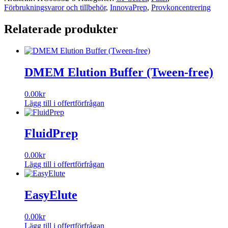
Filter
Förbrukningsvaror och tillbehör
,
InnovaPrep
,
Provkoncentrering
mängd
Relaterade produkter
DMEM Elution Buffer (Tween-free)
0.00
kr
Lägg till i offertförfrågan
FluidPrep
0.00
kr
Lägg till i offertförfrågan
EasyElute
0.00
kr
Lägg till i offertförfrågan