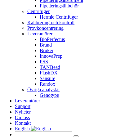
Pipetteringsinstrument
Pipetteringstillbehör
Centrifuger
Hermle Centrifuger
Kalibrering och kontroll
Provkoncentrering
Leverantörer
BioPerfectus
Brand
Bruker
InnovaPrep
PSS
TANBead
FlashDX
Sansure
Randox
Övriga analyskit
Genotype
Leverantörer
Support
Nyheter
Om oss
Kontakt
English