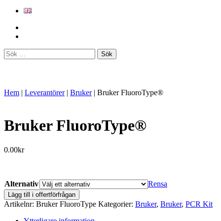
Sök
efter:
Hem
|
Leverantörer
|
Bruker
|
Bruker FluoroType®
Bruker FluoroType®
0.00
kr
Alternativ
Rensa
Bruker
Lägg till i offertförfrågan
FluoroType®
Artikelnr:
Bruker FluoroType
Kategorier:
Bruker
,
Bruker
,
PCR Kit
mängd
Ytterligare information