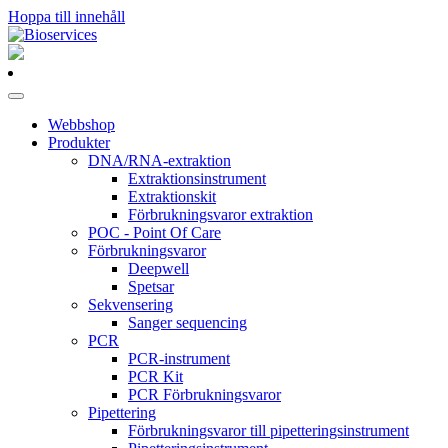
Hoppa till innehåll
Huvudnavigering
Webbshop
Produkter
DNA/RNA-extraktion
Extraktionsinstrument
Extraktionskit
Förbrukningsvaror extraktion
POC - Point Of Care
Förbrukningsvaror
Deepwell
Spetsar
Sekvensering
Sanger sequencing
PCR
PCR-instrument
PCR Kit
PCR Förbrukningsvaror
Pipettering
Förbrukningsvaror till pipetteringsinstrument