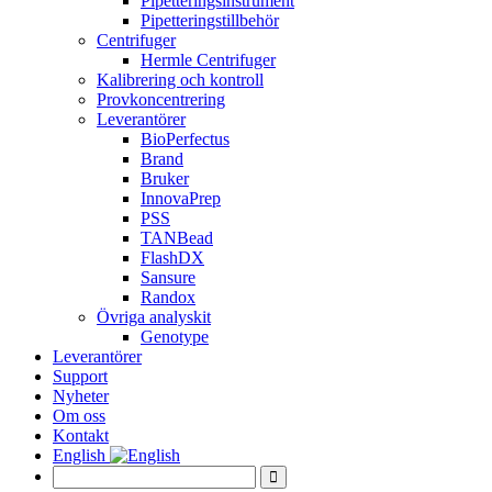
Pipetteringsinstrument
Pipetteringstillbehör
Centrifuger
Hermle Centrifuger
Kalibrering och kontroll
Provkoncentrering
Leverantörer
BioPerfectus
Brand
Bruker
InnovaPrep
PSS
TANBead
FlashDX
Sansure
Randox
Övriga analyskit
Genotype
Leverantörer
Support
Nyheter
Om oss
Kontakt
English