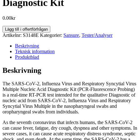
Diagnostic Kit
0.00
kr
SC2/Flu/RSV
Lägg till i offertförfrågan
–
Artikelnr:
S3148E
Kategorier:
Sansure
,
Tester/Analyser
SARS-
CoV-
Beskrivning
2,
Teknisk information
Influenza
Produktblad
Virus
and
Beskrivning
Respiratory
Syncytial
The SARS-CoV-2, Influenza Virus and Respiratory Syncytial Virus
Virus
Multiple Nucleic Acid Diagnostic Kit (PCR-Fluorescence Probing)
Multiple
is a real-time RT-PCR test intended for the qualitative Diagnostic of
Nucleic
nucleic acid from SARS-CoV-2, Influenza Virus and Respiratory
Acid
Syncytial Virus Multiple in the nasopharyngeal swabs and
Diagnostic
oropharyngeal swabs from individuals.
Kit
mängd
As the seventh coronavirus that infects humans, the SARS-CoV-2
can cause fever, fatigue, dry cough, dyspnea and other symptoms. In
severe cases, it can cause acute respiratory distress syndrome, septic
shock, and even death. At the same time, the SARS-CoV-2 has a