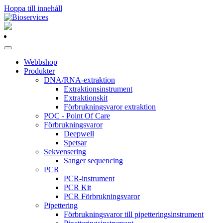
Hoppa till innehåll
Huvudnavigering
Webbshop
Produkter
DNA/RNA-extraktion
Extraktionsinstrument
Extraktionskit
Förbrukningsvaror extraktion
POC - Point Of Care
Förbrukningsvaror
Deepwell
Spetsar
Sekvensering
Sanger sequencing
PCR
PCR-instrument
PCR Kit
PCR Förbrukningsvaror
Pipettering
Förbrukningsvaror till pipetteringsinstrument