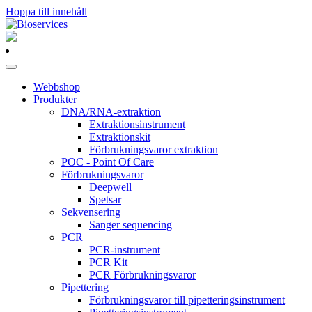
Hoppa till innehåll
Huvudnavigering
Webbshop
Produkter
DNA/RNA-extraktion
Extraktionsinstrument
Extraktionskit
Förbrukningsvaror extraktion
POC - Point Of Care
Förbrukningsvaror
Deepwell
Spetsar
Sekvensering
Sanger sequencing
PCR
PCR-instrument
PCR Kit
PCR Förbrukningsvaror
Pipettering
Förbrukningsvaror till pipetteringsinstrument