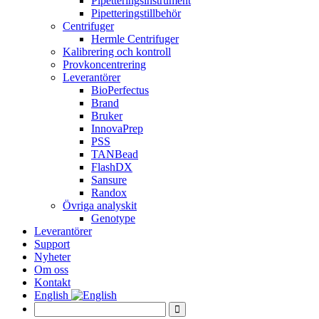
Pipetteringsinstrument
Pipetteringstillbehör
Centrifuger
Hermle Centrifuger
Kalibrering och kontroll
Provkoncentrering
Leverantörer
BioPerfectus
Brand
Bruker
InnovaPrep
PSS
TANBead
FlashDX
Sansure
Randox
Övriga analyskit
Genotype
Leverantörer
Support
Nyheter
Om oss
Kontakt
English