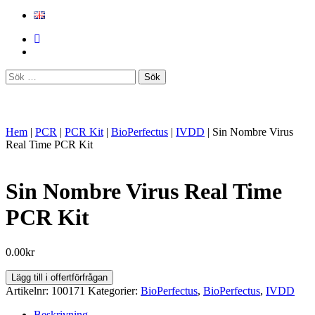
Sök
efter:
Hem
|
PCR
|
PCR Kit
|
BioPerfectus
|
IVDD
|
Sin Nombre Virus
Real Time PCR Kit
Sin Nombre Virus Real Time
PCR Kit
0.00
kr
Sin
Lägg till i offertförfrågan
Nombre
Artikelnr:
100171
Kategorier:
BioPerfectus
,
BioPerfectus
,
IVDD
Virus
Real
Beskrivning