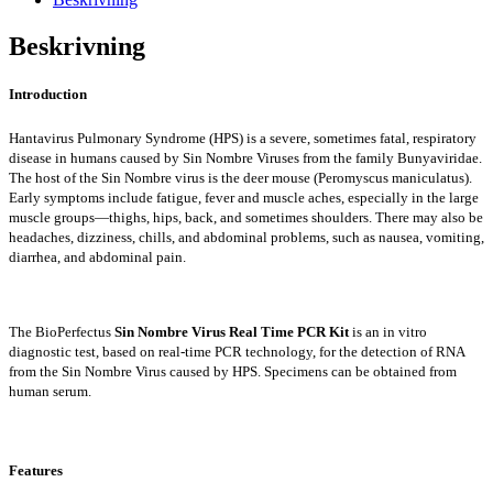
Time
PCR
Beskrivning
Kit
mängd
Introduction
Hantavirus Pulmonary Syndrome (HPS) is a severe, sometimes fatal, respiratory
disease in humans caused by Sin Nombre Viruses from the family Bunyaviridae.
The host of the Sin Nombre virus is the deer mouse (Peromyscus maniculatus).
Early symptoms include fatigue, fever and muscle aches, especially in the large
muscle groups—thighs, hips, back, and sometimes shoulders. There may also be
headaches, dizziness, chills, and abdominal problems, such as nausea, vomiting,
diarrhea, and abdominal pain.
The BioPerfectus
Sin Nombre Virus Real Time PCR Kit
is an in vitro
diagnostic test, based on real-time PCR technology, for the detection of RNA
from the Sin Nombre Virus caused by HPS. Specimens can be obtained from
human serum.
Features