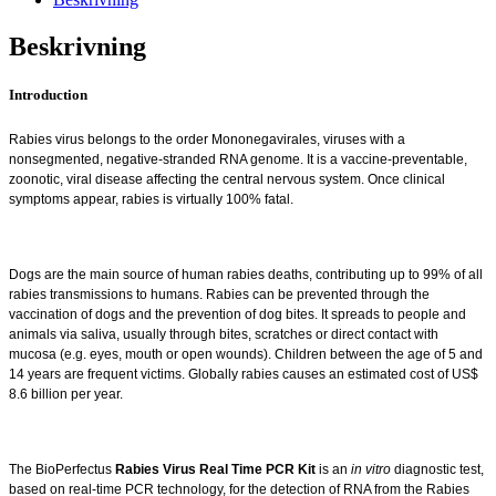
PCR
Kit
Beskrivning
mängd
Introduction
Rabies virus belongs to the order Mononegavirales, viruses with a
nonsegmented, negative-stranded RNA genome. It is a vaccine-preventable,
zoonotic, viral disease affecting the central nervous system. Once clinical
symptoms appear, rabies is virtually 100% fatal.
Dogs are the main source of human rabies deaths, contributing up to 99% of all
rabies transmissions to humans. Rabies can be prevented through the
vaccination of dogs and the prevention of dog bites. It spreads to people and
animals via saliva, usually through bites, scratches or direct contact with
mucosa (e.g. eyes, mouth or open wounds). Children between the age of 5 and
14 years are frequent victims. Globally rabies causes an estimated cost of US$
8.6 billion per year.
The BioPerfectus
Rabies Virus Real Time PCR Kit
is an
in vitro
diagnostic test,
based on real-time PCR technology, for the detection of RNA from the Rabies