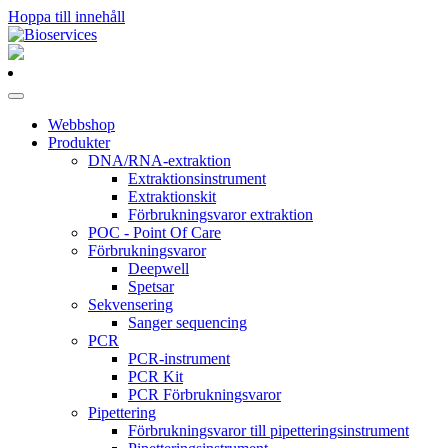
Hoppa till innehåll
Huvudnavigering
Webbshop
Produkter
DNA/RNA-extraktion
Extraktionsinstrument
Extraktionskit
Förbrukningsvaror extraktion
POC - Point Of Care
Förbrukningsvaror
Deepwell
Spetsar
Sekvensering
Sanger sequencing
PCR
PCR-instrument
PCR Kit
PCR Förbrukningsvaror
Pipettering
Förbrukningsvaror till pipetteringsinstrument