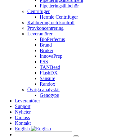
Pipetteringsinstrument
Pipetteringstillbehör
Centrifuger
Hermle Centrifuger
Kalibrering och kontroll
Provkoncentrering
Leverantörer
BioPerfectus
Brand
Bruker
InnovaPrep
PSS
TANBead
FlashDX
Sansure
Randox
Övriga analyskit
Genotype
Leverantörer
Support
Nyheter
Om oss
Kontakt
English