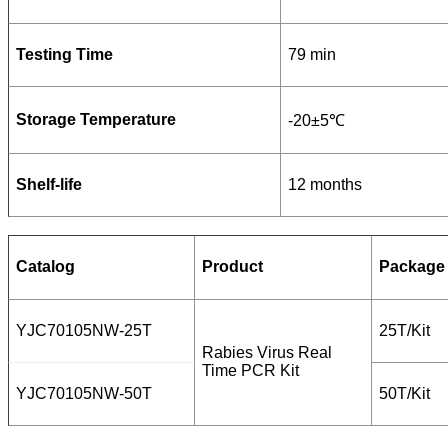
Testing Time
79 min
Storage Temperature
-20±5℃
Shelf-life
12 months
Catalog
Product
Package
YJC70105NW-25T
25T/Kit
Rabies Virus Real
Time PCR Kit
YJC70105NW-50T
50T/Kit