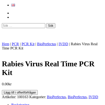
Sök
efter:
Hem
|
PCR
|
PCR Kit
|
BioPerfectus
|
IVDD
|
Rabies Virus Real
Time PCR Kit
Rabies Virus Real Time PCR
Kit
0.00
kr
Rabies
Lägg till i offertförfrågan
Virus
Artikelnr:
100163
Kategorier:
BioPerfectus
,
BioPerfectus
,
IVDD
Real
Time
Beskrivning