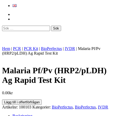
Sök
efter:
Hem
|
PCR
|
PCR Kit
|
BioPerfectus
|
IVDR
|
Malaria Pf/Pv
(HRP2/pLDH) Ag Rapid Test Kit
Malaria Pf/Pv (HRP2/pLDH)
Ag Rapid Test Kit
0.00
kr
Malaria
Lägg till i offertförfrågan
Pf/Pv
Artikelnr:
100103
Kategorier:
BioPerfectus
,
BioPerfectus
,
IVDR
(HRP2/pLDH)
Ag
Beskrivning