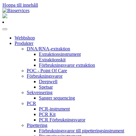
Hoppa till innehåll
Huvudnavigering
Webbshop
Produkter
DNA/RNA-extraktion
Extraktionsinstrument
Extraktionskit
Förbrukningsvaror extraktion
POC - Point Of Care
Förbrukningsvaror
Deepwell
Spetsar
Sekvensering
Sanger sequencing
PCR
PCR-instrument
PCR Kit
PCR Förbrukningsvaror
Pipettering
Förbrukningsvaror till pipetteringsinstrument