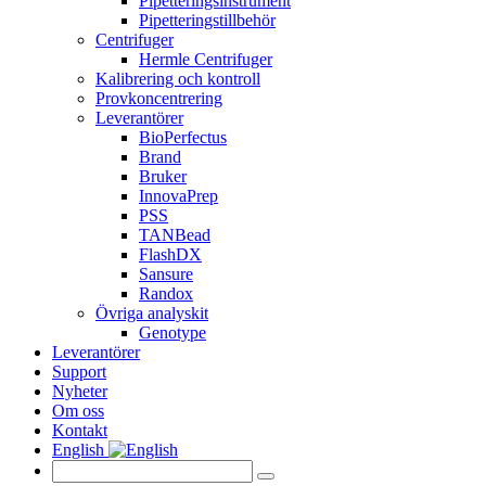
Pipetteringsinstrument
Pipetteringstillbehör
Centrifuger
Hermle Centrifuger
Kalibrering och kontroll
Provkoncentrering
Leverantörer
BioPerfectus
Brand
Bruker
InnovaPrep
PSS
TANBead
FlashDX
Sansure
Randox
Övriga analyskit
Genotype
Leverantörer
Support
Nyheter
Om oss
Kontakt
English