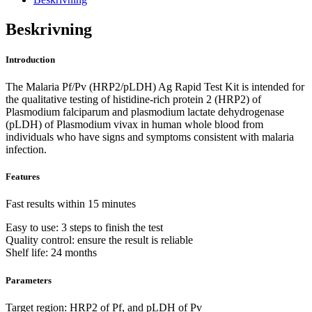
Rapid
Test
Beskrivning
Kit
mängd
Introduction
The
Malaria Pf/Pv (HRP2/pLDH) Ag Rapid Test Kit
is intended for
the qualitative testing of histidine-rich protein 2 (HRP2) of
Plasmodium falciparum and plasmodium lactate dehydrogenase
(pLDH) of Plasmodium vivax in human whole blood from
individuals who have signs and symptoms consistent with malaria
infection.
Features
Fast results within 15 minutes
Easy to use: 3 steps to finish the test
Quality control: ensure the result is reliable
Shelf life: 24 months
Parameters
Target region: HRP2 of Pf, and pLDH of Pv