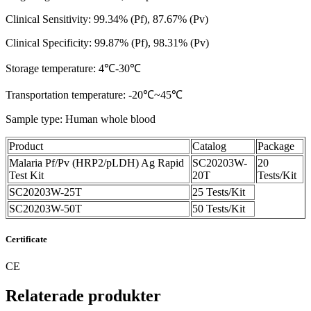
Clinical Sensitivity: 99.34% (Pf), 87.67% (Pv)
Clinical Specificity: 99.87% (Pf), 98.31% (Pv)
Storage temperature:
4
℃
-30
℃
Transportation temperature:
-20
℃
~45
℃
Sample type:
Human whole blood
Product
Catalog
Package
Malaria Pf/Pv (HRP2/pLDH) Ag Rapid
SC20203W-
20
Test Kit
20T
Tests/Kit
SC20203W-25T
25 Tests/Kit
SC20203W-50T
50 Tests/Kit
Certificate
CE
Relaterade produkter