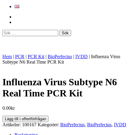
Sök
efter:
Hem
|
PCR
|
PCR Kit
|
BioPerfectus
|
IVDD
|
Influenza Virus
Subtype N6 Real Time PCR Kit
Influenza Virus Subtype N6
Real Time PCR Kit
0.00
kr
Influenza
Lägg till i offertförfrågan
Virus
Artikelnr:
100167
Kategorier:
BioPerfectus
,
BioPerfectus
,
IVDD
Subtype
N6
Beskrivning