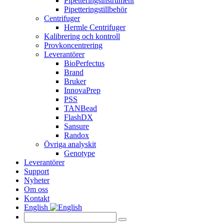
Pipetteringsinstrument
Pipetteringstillbehör
Centrifuger
Hermle Centrifuger
Kalibrering och kontroll
Provkoncentrering
Leverantörer
BioPerfectus
Brand
Bruker
InnovaPrep
PSS
TANBead
FlashDX
Sansure
Randox
Övriga analyskit
Genotype
Leverantörer
Support
Nyheter
Om oss
Kontakt
English