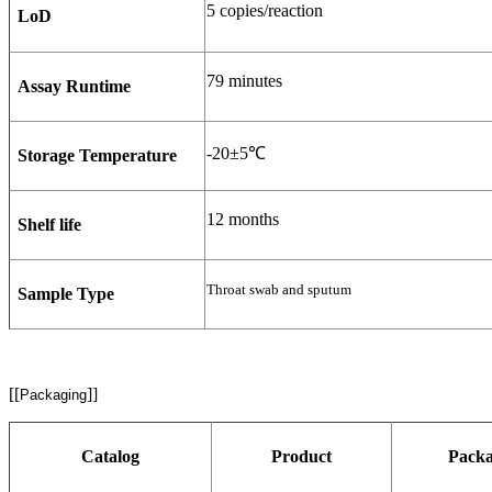
5 copies/reaction
LoD
79 minutes
Assay Runtime
-20±5℃
Storage Temperature
12 months
Shelf life
Throat swab and sputum
Sample Type
[[
]]
Packaging
Catalog
Product
Pack