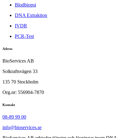
Blodbiopsi
DNA Extraktion
IVDR
PCR-Test
Adress
BioServices AB
Solkraftsvägen 33
135 70 Stockholm
Org.nr: 556904-7870
Kontakt
08-89 99 00
info@bioservices.se
BioServices AB erbjuder tjänster och lösningar inom DNA-