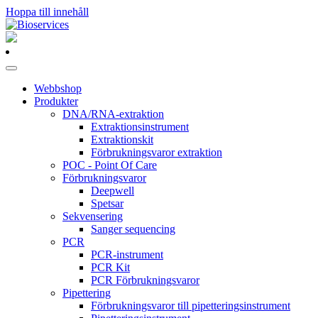
Hoppa till innehåll
Huvudnavigering
Webbshop
Produkter
DNA/RNA-extraktion
Extraktionsinstrument
Extraktionskit
Förbrukningsvaror extraktion
POC - Point Of Care
Förbrukningsvaror
Deepwell
Spetsar
Sekvensering
Sanger sequencing
PCR
PCR-instrument
PCR Kit
PCR Förbrukningsvaror
Pipettering
Förbrukningsvaror till pipetteringsinstrument