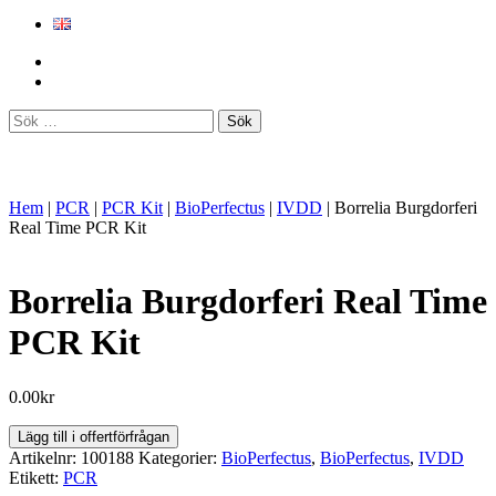
Sök
efter:
Hem
|
PCR
|
PCR Kit
|
BioPerfectus
|
IVDD
|
Borrelia Burgdorferi
Real Time PCR Kit
Borrelia Burgdorferi Real Time
PCR Kit
0.00
kr
Borrelia
Lägg till i offertförfrågan
Burgdorferi
Artikelnr:
100188
Kategorier:
BioPerfectus
,
BioPerfectus
,
IVDD
Real
Etikett:
PCR
Time