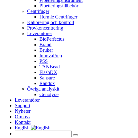
Pipetteringsinstrument
Pipetteringstillbehör
Centrifuger
Hermle Centrifuger
Kalibrering och kontroll
Provkoncentrering
Leverantörer
BioPerfectus
Brand
Bruker
InnovaPrep
PSS
TANBead
FlashDX
Sansure
Randox
Övriga analyskit
Genotype
Leverantörer
Support
Nyheter
Om oss
Kontakt
English