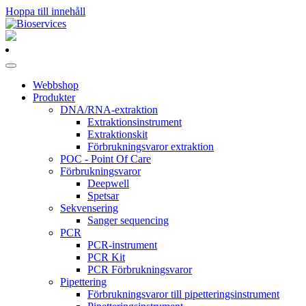
Hoppa till innehåll
Huvudnavigering
Webbshop
Produkter
DNA/RNA-extraktion
Extraktionsinstrument
Extraktionskit
Förbrukningsvaror extraktion
POC - Point Of Care
Förbrukningsvaror
Deepwell
Spetsar
Sekvensering
Sanger sequencing
PCR
PCR-instrument
PCR Kit
PCR Förbrukningsvaror
Pipettering
Förbrukningsvaror till pipetteringsinstrument