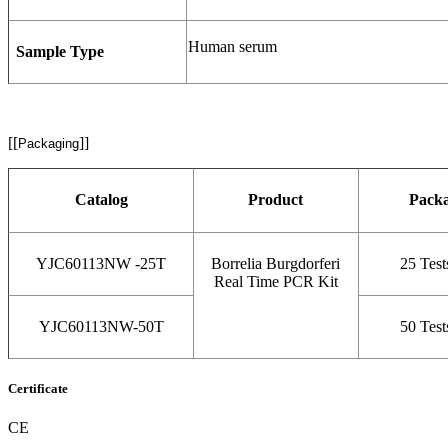
Human serum
Sample Type
[[
]]
Packaging
Catalog
Product
Pack
YJC60113NW -25T
Borrelia Burgdorferi
25 Test
Real Time PCR Kit
YJC60113NW-50T
50 Test
Certificate
CE