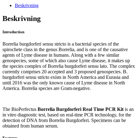
PCR
Beskrivning
Kit
mängd
Beskrivning
Introduction
Borrelia burgdorferi sensu stricto is a bacterial species of the
spirochete class in the genus Borrelia, and is one of the causative
agents of Lyme disease in humans. Along with a few similar
genospecies, some of which also cause Lyme disease, it makes up
the species complex of Borrelia burgdorferi sensu lato. The complex
currently comprises 20 accepted and 3 proposed genospecies. B.
burgdorferi sensu stricto exists in North America and Eurasia and
until 2016 was the only known cause of Lyme disease in North
America. Borrelia species are Gram-negative.
The BioPerfectus
Borrelia Burgdorferi Real Time PCR Kit
is an
in vitro diagnostic test, based on real-time PCR technology, for the
detection of DNA from Borrelia Burgdorferi. Specimens can be
obtained from human serum.
Features