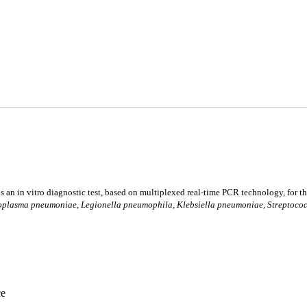
is an in vitro diagnostic test, based on multiplexed real-time PCR technology, for t
oplasma pneumoniae, Legionella pneumophila, Klebsiella pneumoniae, Streptoc
ce