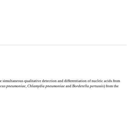
he simultaneous qualitative detection and differentiation of nucleic acids from
occus pneumoniae, Chlamydia pneumoniae
and
Bordetella pertussis
) from the