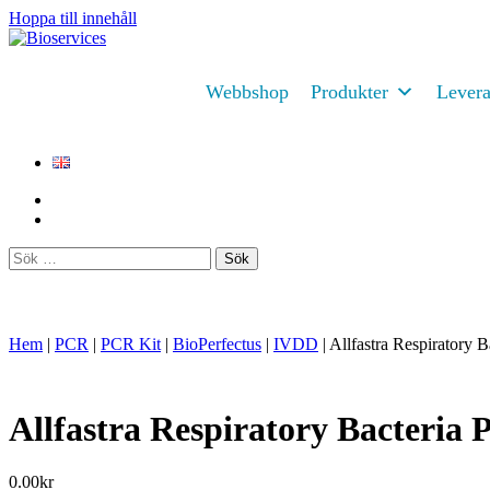
Hoppa till innehåll
Huvudnavigering
Webbshop
Produkter
Levera
Sök
efter:
Hem
|
PCR
|
PCR Kit
|
BioPerfectus
|
IVDD
|
Allfastra Respiratory 
Allfastra Respiratory Bacteria 
0.00
kr