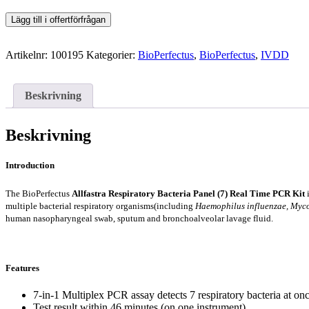
Allfastra
Lägg till i offertförfrågan
Respiratory
Bacteria
Panel
Artikelnr:
100195
Kategorier:
BioPerfectus
,
BioPerfectus
,
IVDD
(7)
Real
Time
Beskrivning
PCR
Kit
mängd
Beskrivning
Introduction
The BioPerfectus
Allfastra Respiratory Bacteria Panel (7) Real Time PCR Kit
multiple bacterial respiratory organisms(including
Haemophilus influenzae, Myc
human nasopharyngeal swab, sputum and bronchoalveolar lavage fluid.
Features
7-in-1 Multiplex PCR assay detects 7 respiratory bacteria at on
Test result within 46 minutes (on one instrument)