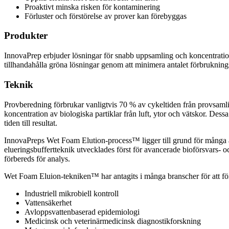
Proaktivt minska risken för kontaminering
Förluster och förstörelse av prover kan förebyggas
Produkter
InnovaPrep erbjuder lösningar för snabb uppsamling och koncentration a
tillhandahålla gröna lösningar genom att minimera antalet förbruknin
Teknik
Provberedning förbrukar vanligtvis 70 % av cykeltiden från provsamlin
koncentration av biologiska partiklar från luft, ytor och vätskor. Dess
tiden till resultat.
InnovaPreps Wet Foam Elution-process™ ligger till grund för många av 
elueringsbuffertteknik utvecklades först för avancerade bioförsvars- o
förbereds för analys.
Wet Foam Eluion-tekniken™ har antagits i många branscher för att för
Industriell mikrobiell kontroll
Vattensäkerhet
Avloppsvattenbaserad epidemiologi
Medicinsk och veterinärmedicinsk diagnostikforskning