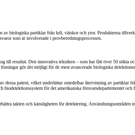
v biologiska partiklar från luft, vätskor och ytor. Produkterna tillver
gsvaror som är involverade i provberedningsprocessen.
g till resultat. Den innovativa tekniken – som har fått över 50 sökta o
a lösningar gör det möjligt för de mest avancerade biologiska detektionss
dessa patent, vilket underlättar omedelbar återvinning av partiklar fr
ch biodetektionssystem för det amerikanska försvarsdepartementet och för
bättra takten och känsligheten för detektering. Användningsområden ink