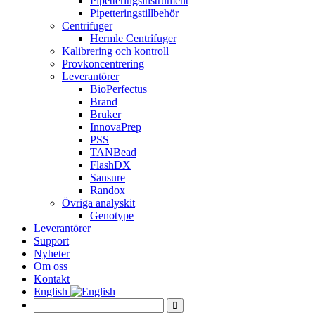
Pipetteringsinstrument
Pipetteringstillbehör
Centrifuger
Hermle Centrifuger
Kalibrering och kontroll
Provkoncentrering
Leverantörer
BioPerfectus
Brand
Bruker
InnovaPrep
PSS
TANBead
FlashDX
Sansure
Randox
Övriga analyskit
Genotype
Leverantörer
Support
Nyheter
Om oss
Kontakt
English