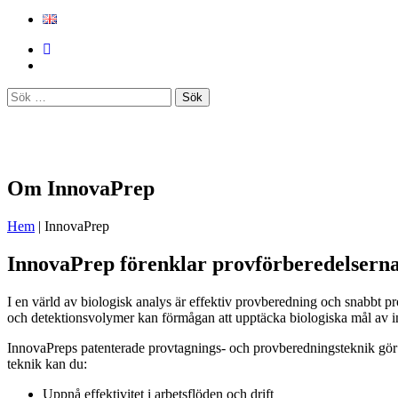
Sök
efter:
Om InnovaPrep
Hem
| InnovaPrep
InnovaPrep förenklar provförberedelsern
I en värld av biologisk analys är effektiv provberedning och snabbt pr
och detektionsvolymer kan förmågan att upptäcka biologiska mål av int
InnovaPreps patenterade provtagnings- och provberedningsteknik gör 
teknik kan du:
Uppnå effektivitet i arbetsflöden och drift