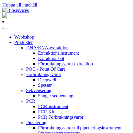
Hoppa till innehåll
Huvudnavigering
Webbshop
Produkter
DNA/RNA-extraktion
Extraktionsinstrument
Extraktionskit
Förbrukningsvaror extraktion
POC - Point Of Care
Förbrukningsvaror
Deepwell
Spetsar
Sekvensering
Sanger sequencing
PCR
PCR-instrument
PCR Kit
PCR Förbrukningsvaror
Pipettering
Förbrukningsvaror till pipetteringsinstrument