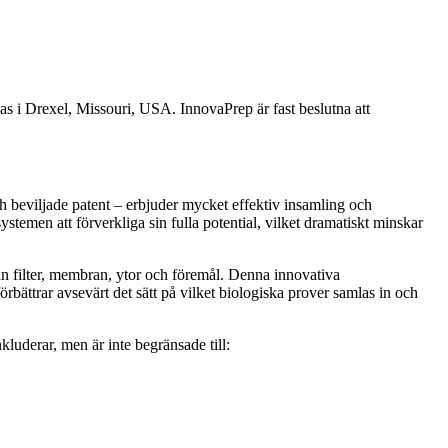
kas i Drexel, Missouri, USA. InnovaPrep är fast beslutna att
ch beviljade patent – erbjuder mycket effektiv insamling och
ystemen att förverkliga sin fulla potential, vilket dramatiskt minskar
ån filter, membran, ytor och föremål. Denna innovativa
bättrar avsevärt det sätt på vilket biologiska prover samlas in och
luderar, men är inte begränsade till: