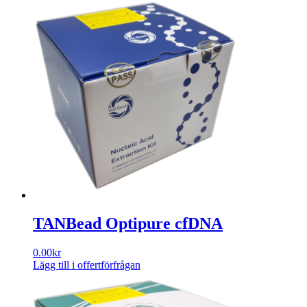
TANBead Optipure cfDNA
0.00
kr
Lägg till i offertförfrågan
Den
här
produkten