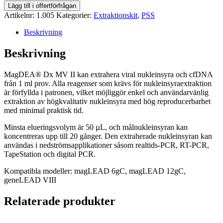
PSS
Lägg till i offertförfrågan
magDEA
Artikelnr:
1.005
Kategorier:
Extraktionskit
,
PSS
Dx
MV
Beskrivning
II
mängd
Beskrivning
MagDEA® Dx MV II kan extrahera viral nukleinsyra och cfDNA
från 1 ml prov. Alla reagenser som krävs för nukleinsyraextraktion
är förfyllda i patronen, vilket möjliggör enkel och användarvänlig
extraktion av högkvalitativ nukleinsyra med hög reproducerbarhet
med minimal praktisk tid.
Minsta elueringsvolym är 50 µL, och målnukleinsyran kan
koncentreras upp till 20 gånger. Den extraherade nukleinsyran kan
användas i nedströmsapplikationer såsom realtids-PCR, RT-PCR,
TapeStation och digital PCR.
Kompatibla modeller: magLEAD 6gC, magLEAD 12gC,
geneLEAD VIII
Relaterade produkter