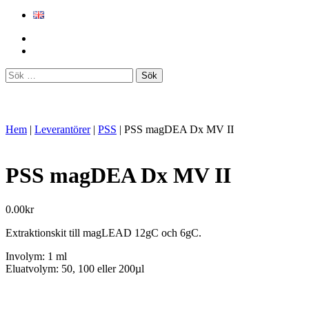
Sök
efter:
Hem
|
Leverantörer
|
PSS
|
PSS magDEA Dx MV II
PSS magDEA Dx MV II
0.00
kr
Extraktionskit till magLEAD 12gC och 6gC.
Involym: 1 ml
Eluatvolym: 50, 100 eller 200µl