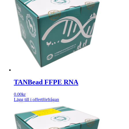
har
flera
varianter.
De
olika
alternativen
kan
väljas
på
produktsidan
TANBead FFPE RNA
0.00
kr
Lägg till i offertförfrågan
Den
här
produkten
har
flera