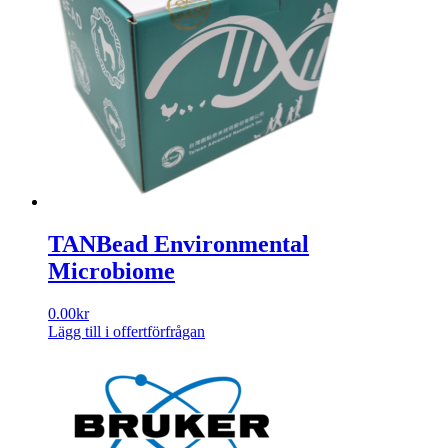
varianter.
De
olika
alternativen
kan
väljas
på
produktsidan
TANBead Environmental
Microbiome
0.00
kr
Lägg till i offertförfrågan
Den
här
produkten
har
flera
varianter.