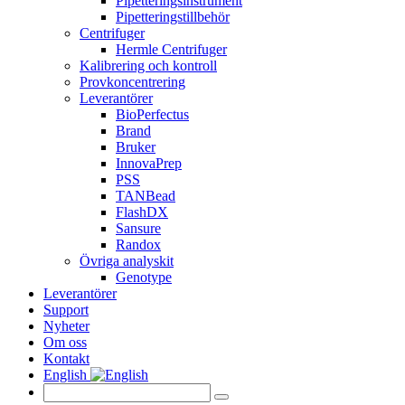
Pipetteringsinstrument
Pipetteringstillbehör
Centrifuger
Hermle Centrifuger
Kalibrering och kontroll
Provkoncentrering
Leverantörer
BioPerfectus
Brand
Bruker
InnovaPrep
PSS
TANBead
FlashDX
Sansure
Randox
Övriga analyskit
Genotype
Leverantörer
Support
Nyheter
Om oss
Kontakt
English