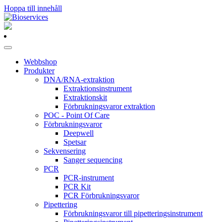
Hoppa till innehåll
Huvudnavigering
Webbshop
Produkter
DNA/RNA-extraktion
Extraktionsinstrument
Extraktionskit
Förbrukningsvaror extraktion
POC - Point Of Care
Förbrukningsvaror
Deepwell
Spetsar
Sekvensering
Sanger sequencing
PCR
PCR-instrument
PCR Kit
PCR Förbrukningsvaror
Pipettering
Förbrukningsvaror till pipetteringsinstrument