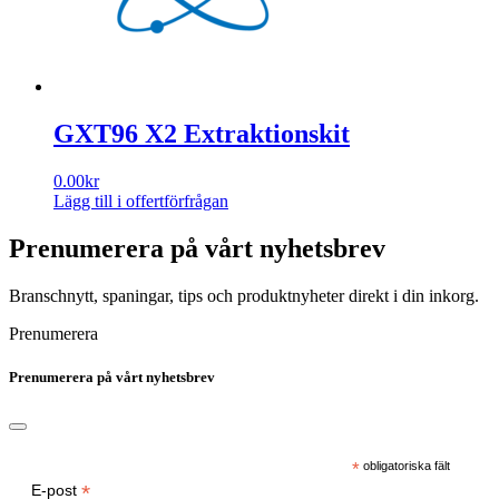
De
olika
alternativen
kan
väljas
på
GXT96 X2 Extraktionskit
produktsidan
0.00
kr
Lägg till i offertförfrågan
Prenumerera på vårt nyhetsbrev
Branschnytt, spaningar, tips och produktnyheter direkt i din inkorg.
Prenumerera
Prenumerera på vårt nyhetsbrev
*
obligatoriska fält
*
E-post